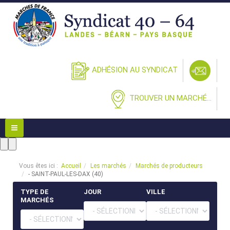
ADHÉSION AU SYNDICAT
TROUVER UN MARCHÉ...
Vous êtes ici :
Accueil
Les marchés
Marchés de producteurs
- SAINT-PAUL-LES-DAX (40)
TYPE DE
JOUR
VILLE
MARCHÉS