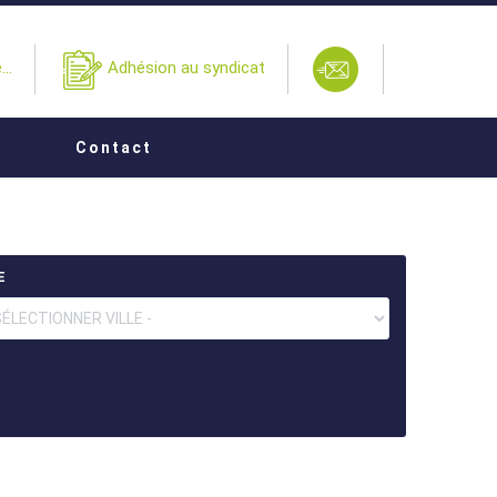
..
Adhésion au syndicat
Contact
E